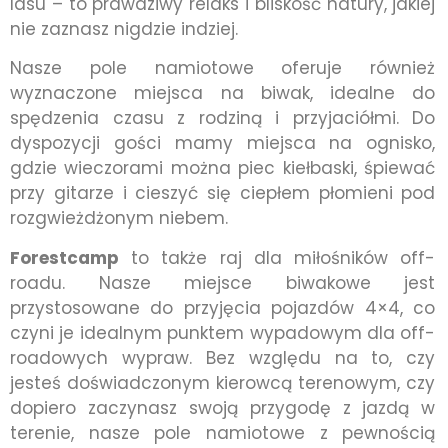
lasu – to prawdziwy relaks i bliskość natury, jakiej
nie zaznasz nigdzie indziej.
Nasze pole namiotowe oferuje również
wyznaczone miejsca na biwak, idealne do
spędzenia czasu z rodziną i przyjaciółmi. Do
dyspozycji gości mamy miejsca na ognisko,
gdzie wieczorami można piec kiełbaski, śpiewać
przy gitarze i cieszyć się ciepłem płomieni pod
rozgwieżdżonym niebem.
Forestcamp
to także raj dla miłośników off-
roadu. Nasze miejsce biwakowe jest
przystosowane do przyjęcia pojazdów 4×4, co
czyni je idealnym punktem wypadowym dla off-
roadowych wypraw. Bez względu na to, czy
jesteś doświadczonym kierowcą terenowym, czy
dopiero zaczynasz swoją przygodę z jazdą w
terenie, nasze pole namiotowe z pewnością