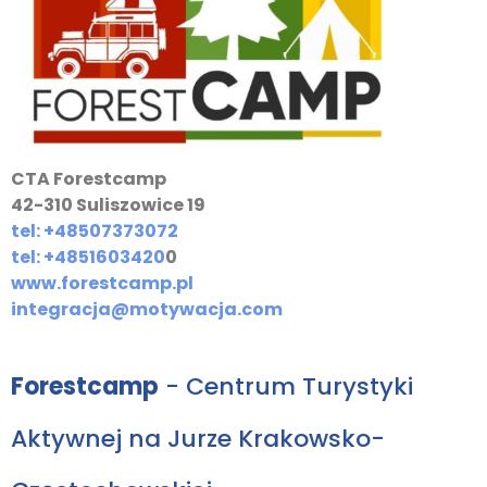
CTA Forestcamp
42-310 Suliszowice 19
tel: +48507373072
tel: +4851603420
0
www.forestcamp.pl
integracja@motywacja.com
Forestcamp
- Centrum Turystyki
Aktywnej na Jurze Krakowsko-