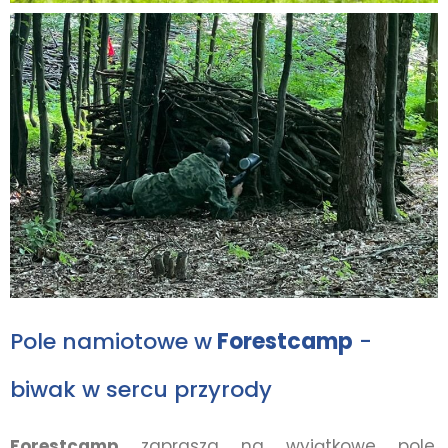
Pole namiotowe w
Forestcamp
-
biwak w sercu przyrody
Forestcamp
zaprasza na wyjątkowe pole