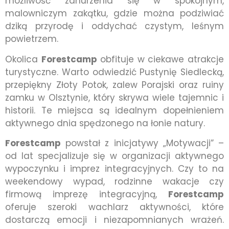
możliwość zanurzenia się w spokojnym,
malowniczym zakątku, gdzie można podziwiać
dziką przyrodę i oddychać czystym, leśnym
powietrzem.
Okolica
Forestcamp
obfituje w ciekawe atrakcje
turystyczne. Warto odwiedzić Pustynię Siedlecką,
przepiękny Złoty Potok, zalew Porajski oraz ruiny
zamku w Olsztynie, który skrywa wiele tajemnic i
historii. Te miejsca są idealnym dopełnieniem
aktywnego dnia spędzonego na łonie natury.
Forestcamp
powstał z inicjatywy „Motywacji” –
od lat specjalizuje się w organizacji aktywnego
wypoczynku i imprez integracyjnych. Czy to na
weekendowy wypad, rodzinne wakacje czy
firmową imprezę integracyjną,
Forestcamp
oferuje szeroki wachlarz aktywności, które
dostarczą emocji i niezapomnianych wrażeń.