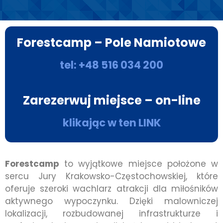
Forestcamp – Pole Namiotowe
tel: +48 516 034 200
Zarezerwuj miejsce – on-line
klikając w ten LINK
Forestcamp
to wyjątkowe miejsce położone w
sercu Jury Krakowsko-Częstochowskiej, które
oferuje szeroki wachlarz atrakcji dla miłośników
aktywnego wypoczynku. Dzięki malowniczej
lokalizacji, rozbudowanej infrastrukturze i