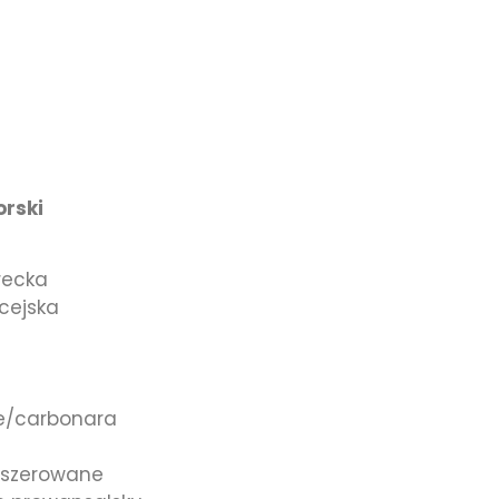
Z
rski
recka
icejska
e/carbonara
aszerowane