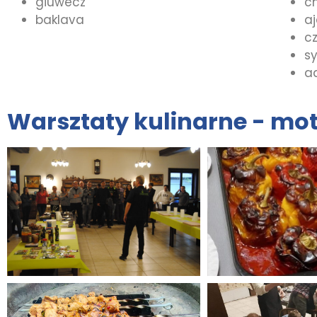
giuwecz
ch
baklava
a
c
sy
a
Warsztaty kulinarne - mo