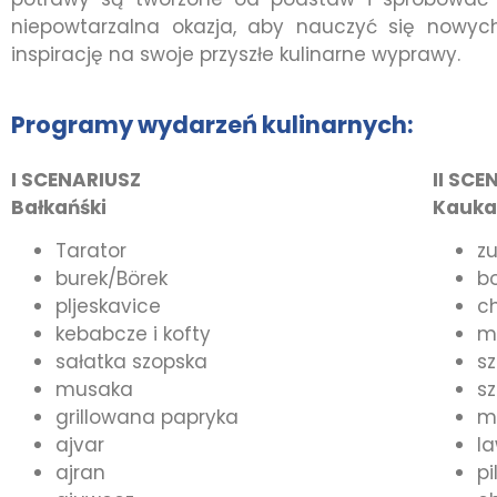
niepowtarzalna okazja, aby nauczyć się nowyc
inspirację na swoje przyszłe kulinarne wyprawy.
Programy wydarzeń kulinarnych:
I SCENARIUSZ
II SCE
Bałkańśki
Kauka
Tarator
z
burek/Börek
b
pljeskavice
c
kebabcze i kofty
m
sałatka szopska
sz
musaka
sz
grillowana papryka
m
ajvar
l
ajran
pi