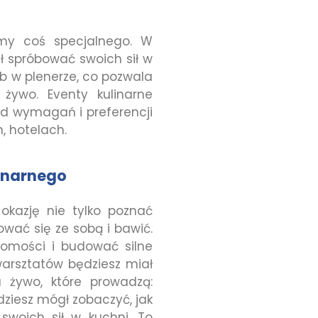
amy coś specjalnego. W
 spróbować swoich sił w
b w plenerze, co pozwala
żywo. Eventy kulinarne
od wymagań i preferencji
, hotelach.
linarnego
okazję nie tylko poznać
ować się ze sobą i bawić.
jomości i budować silne
warsztatów będziesz miał
 żywo, które prowadzą:
ędziesz mógł zobaczyć, jak
woich sił w kuchni. To