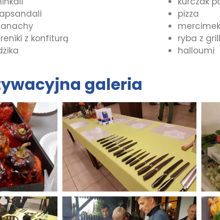
inkali
kurczak p
japsandali
pizza
zanachy
mercimek 
reniki z konfiturą
ryba z gri
dżika
halloumi
tywacyjna galeria