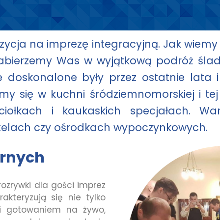
ycja na imprezę integracyjną. Jak wiemy 
abierzemy Was w wyjątkową podróż śla
óre doskonalone były przez ostatnie lat
emy się w kuchni śródziemnomorskiej i t
ciołkach i kaukaskich specjałach. War
otelach czy ośrodkach wypoczynkowych.
arnych
 rozrywki dla gości imprez
akteryzują się nie tylko
 i gotowaniem na żywo,