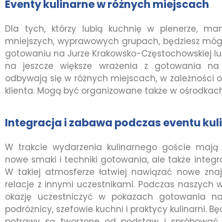
Eventy kulinarne w różnych miejscach
Dla tych, którzy lubią kuchnię w plenerze, m
mniejszych, wyprawowych grupach, będziesz mógł
gotowaniu na Jurze Krakowsko-Częstochowskiej lu
na jeszcze większe wrażenia z gotowania na 
odbywają się w różnych miejscach, w zależności 
klienta. Mogą być organizowane także w ośrodkach
Integracja i zabawa podczas eventu ku
W trakcie wydarzenia kulinarnego goście mają 
nowe smaki i techniki gotowania, ale także integr
W takiej atmosferze łatwiej nawiązać nowe zna
relacje z innymi uczestnikami. Podczas naszych 
okazję uczestniczyć w pokazach gotowania na
podróżnicy, szefowie kuchni i praktycy kulinarni. B
potrawy są tworzone od podstaw i spróbować s