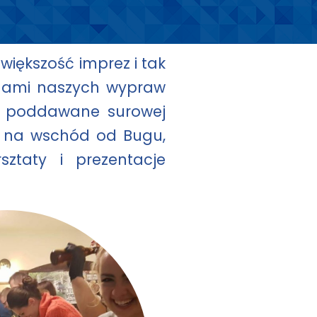
większość imprez i tak
dami naszych wypraw
a i poddawane surowej
ej na wschód od Bugu,
sztaty i prezentacje