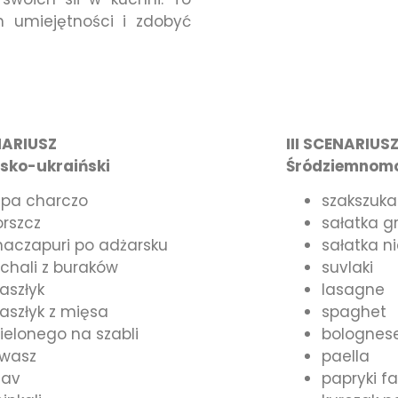
h umiejętności i zdobyć
NARIUSZ
III SCENARIUS
sko-ukraiński
Śródziemnomo
upa charczo
szakszuka
orszcz
sałatka g
haczapuri po adżarsku
sałatka n
chali z buraków
suvlaki
aszłyk
lasagne
aszłyk z mięsa
spaghet
ielonego na szabli
bolognes
awasz
paella
lav
papryki f