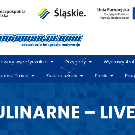
Rowery wypożyczalnia
Przygody
Wyprawy 4×4
entive Travel
Zielone szkoły
Pikniki
Pro
LINARNE – LIV