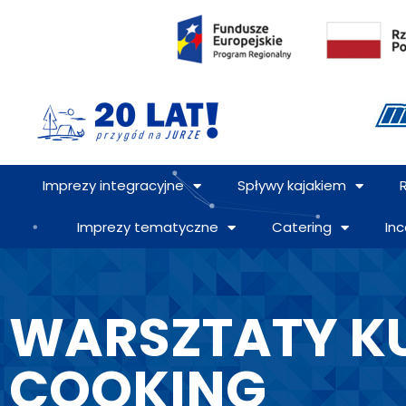
Imprezy integracyjne
Spływy kajakiem
Imprezy tematyczne
Catering
Inc
WARSZTATY KU
COOKING