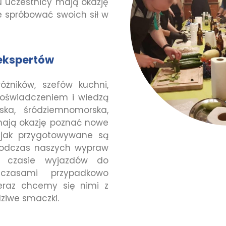
u uczestnicy mają okazję
e spróbować swoich sił w
 ekspertów
óżników, szefów kuchni,
doświadczeniem i wiedzą
ska, śródziemnomorska,
 mają okazję poznać nowe
, jak przygotowywane są
 podczas naszych wypraw
w czasie wyjazdów do
 czasami przypadkowo
Teraz chcemy się nimi z
dziwe smaczki.