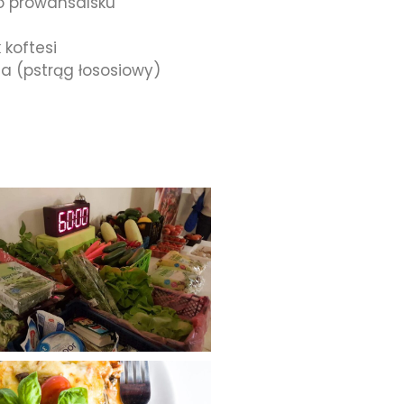
o prowansalsku
koftesi
lla (pstrąg łososiowy)