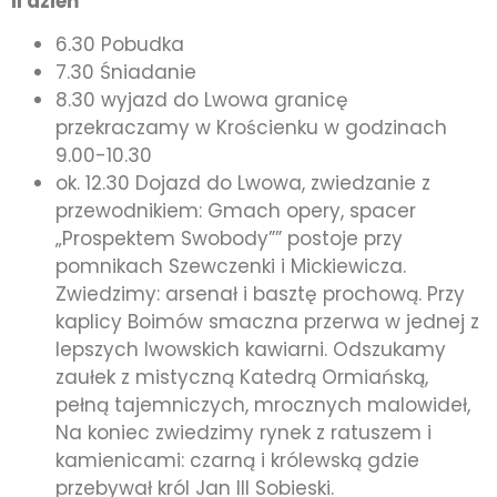
II dzień
6.30 Pobudka
7.30 Śniadanie
8.30 wyjazd do Lwowa granicę
przekraczamy w Krościenku w godzinach
9.00-10.30
ok. 12.30 Dojazd do Lwowa, zwiedzanie z
przewodnikiem: Gmach opery, spacer
„Prospektem Swobody”” postoje przy
pomnikach Szewczenki i Mickiewicza.
Zwiedzimy: arsenał i basztę prochową. Przy
kaplicy Boimów smaczna przerwa w jednej z
lepszych lwowskich kawiarni. Odszukamy
zaułek z mistyczną Katedrą Ormiańską,
pełną tajemniczych, mrocznych malowideł,
Na koniec zwiedzimy rynek z ratuszem i
kamienicami: czarną i królewską gdzie
przebywał król Jan III Sobieski.