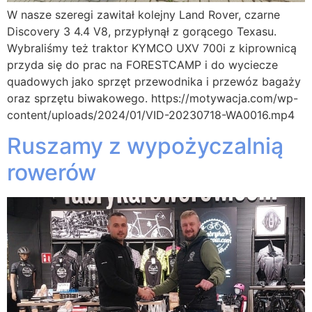
W nasze szeregi zawitał kolejny Land Rover, czarne
Discovery 3 4.4 V8, przypłynął z gorącego Texasu.
Wybraliśmy też traktor KYMCO UXV 700i z kiprownicą
przyda się do prac na FORESTCAMP i do wyciecze
quadowych jako sprzęt przewodnika i przewóz bagaży
oraz sprzętu biwakowego. https://motywacja.com/wp-
content/uploads/2024/01/VID-20230718-WA0016.mp4
Ruszamy z wypożyczalnią
rowerów